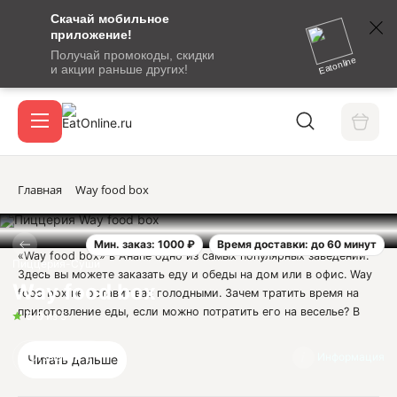
Скачай мобильное
номер
приложение!
SMS-
Получай промокоды, скидки
сообщение
Eatonline
и акции раньше других!
с
Акции
кодом
подтверждения
О сервисе
Главная
Way food box
Мин. заказ: 1000 ₽
Время доставки: до 60 минут
Откры
«Way food box» в Анапе одно из самых популярных заведений.
Вход / регистрация
Пиццерия-Суши
Здесь вы можете заказать еду и обеды на дом или в офис. Way
Way food box
food box не оставит вас голодными. Зачем тратить время на
приготовление еды, если можно потратить его на веселье? В
5.0
из 5
кафе «Way food box» в Анапе вы можете заказать не только
пиццу. В меню присутствуют классические бургеры, блюда
Отзывы
5
Информация
Читать дальше
японской кухни, свежие полезные салаты и даже десерты.
Обязательно попробуйте - ароматную лапшу-вок с овощами и